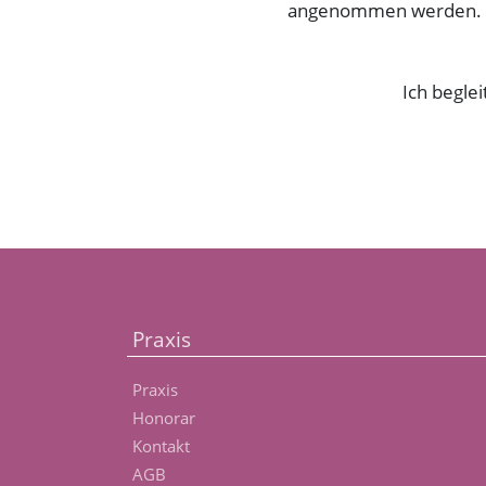
angenommen werden. Al
Ich begle
Praxis
Praxis
Honorar
Kontakt
AGB