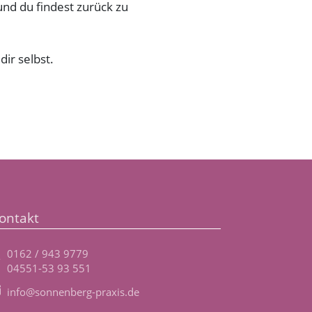
d du findest zurück zu
ir selbst.
ontakt
0162 / 943 9779
04551-53 93 551
info@sonnenberg-praxis.de